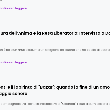
un…
ontinua a leggere
tura dell’Anima e la Resa Liberatoria: Intervista a D
non è solo un musicista, ma un artigiano del suono che ha scelto di abbr
ontinua a leggere
nti e il labirinto di "Bazar": quando la fine di un am
iaggio sonoro
ompagnato tra i sentieri introspettivi di "Oleandri", il suo album d'esordio