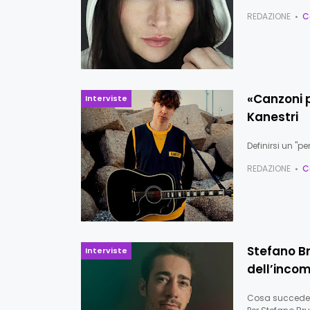
REDAZIONE
C
«Canzoni p
Interviste
Kanestri
Definirsi un "p
REDAZIONE
C
Stefano Br
Interviste
dell’inco
Cosa succede q