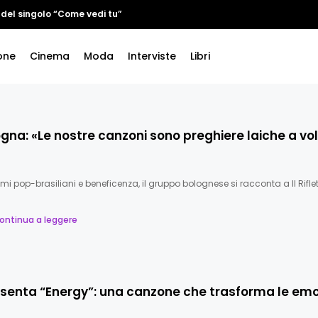
 del singolo “Come vedi tu”
one
Cinema
Moda
Interviste
Libri
gna: «Le nostre canzoni sono preghiere laiche a v
tmi pop-brasiliani e beneficenza, il gruppo bolognese si racconta a Il Riflet
ontinua a leggere
senta “Energy”: una canzone che trasforma le emo