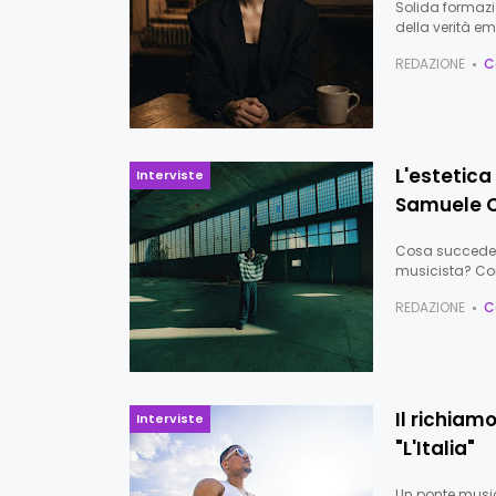
Solida formazi
della verità e
REDAZIONE
C
L'estetica
Interviste
Samuele 
Cosa succede 
musicista? Co
REDAZIONE
C
Il richiam
Interviste
"L'Italia"
Un ponte musica