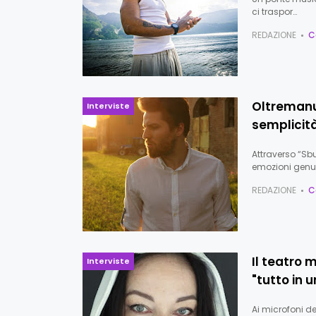
ci traspor…
REDAZIONE
C
Oltremanu 
Interviste
semplicit
Attraverso “Sbu
emozioni genu
REDAZIONE
C
Il teatro
Interviste
"tutto in 
Ai microfoni de