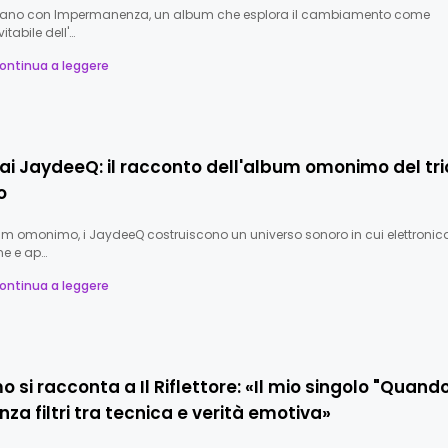
rnano con Impermanenza, un album che esplora il cambiamento come
itabile dell'…
ontinua a leggere
 ai JaydeeQ: il racconto dell'album omonimo del tri
o
bum omonimo, i JaydeeQ costruiscono un universo sonoro in cui elettronica
ne e ap…
ontinua a leggere
 si racconta a Il Riflettore: «Il mio singolo "Quando
nza filtri tra tecnica e verità emotiva»