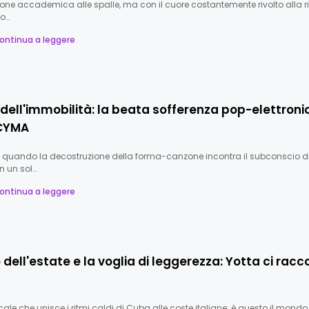
one accademica alle spalle, ma con il cuore costantemente rivolto alla r
mo…
ontinua a leggere
 dell'immobilità: la beata sofferenza pop-elettroni
CYMA
quando la decostruzione della forma-canzone incontra il subconscio d
n un sol…
ontinua a leggere
o dell'estate e la voglia di leggerezza: Yotta ci rac
le che unisce i ritmi caldi di Cuba alle coste italiane: è questo il mondo 