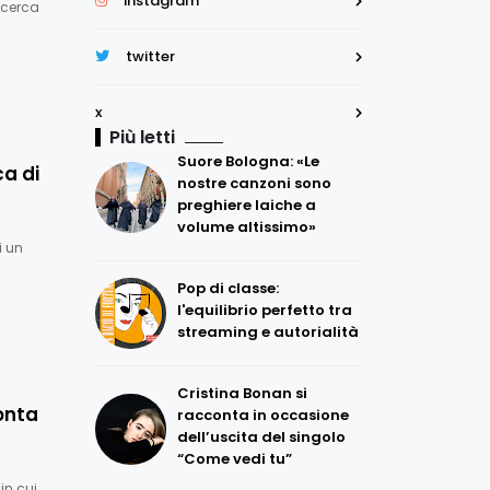
instagram
icerca
twitter
x
Più letti
Suore Bologna: «Le
ca di
nostre canzoni sono
preghiere laiche a
volume altissimo»
i un
Pop di classe:
l'equilibrio perfetto tra
streaming e autorialità
Cristina Bonan si
conta
racconta in occasione
dell’uscita del singolo
“Come vedi tu”
in cui