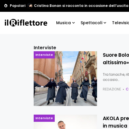
Popolari
Cristina Bonan si racconta in occasione dell’uscita
Musica
Spettacoli
Televisi
Interviste
Suore Bolo
Interviste
altissimo»
Tra tonache, ri
occasio…
REDAZIONE
C
AKOLA pre
Interviste
in musica