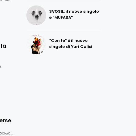
SVOSIL: il nuovo singolo
è “MUFASA”
“Con te” è il nuovo
 la
singolo di Yuri Calisi
e
verse
 voci&q…