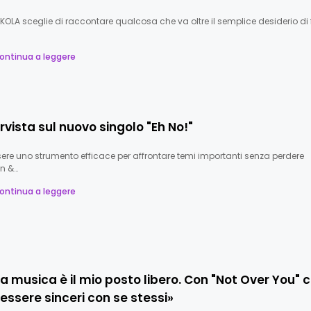
KOLA sceglie di raccontare qualcosa che va oltre il semplice desiderio di 
ontinua a leggere
ervista sul nuovo singolo "Eh No!"
ssere uno strumento efficace per affrontare temi importanti senza perdere
n &…
ontinua a leggere
La musica è il mio posto libero. Con "Not Over You" 
i essere sinceri con se stessi»