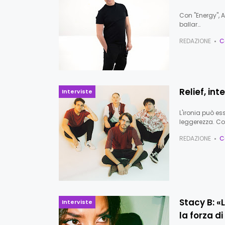
Con "Energy", A
ballar…
REDAZIONE
C
Relief, int
Interviste
L'ironia può e
leggerezza. Co
REDAZIONE
C
Stacy B: «
Interviste
la forza d