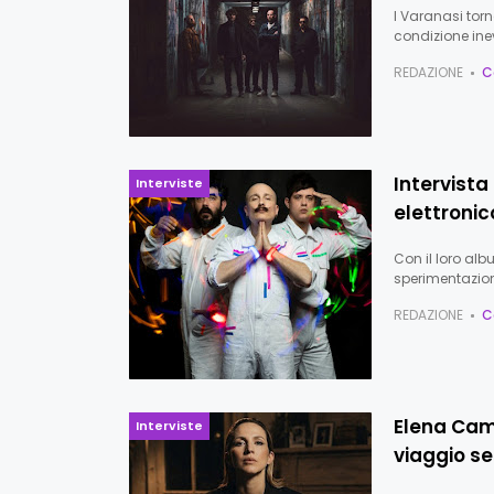
I Varanasi to
condizione inev
REDAZIONE
C
Intervista
Interviste
elettronic
Con il loro al
sperimentazio
REDAZIONE
C
Elena Camo
Interviste
viaggio se