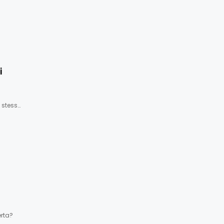
i
a stess…
erta?