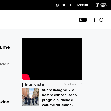
7
Ago
Contatti
2026
olume
tore in
Interviste
Visualizza tutti
Suore Bologna: «Le
nostre canzoni sono
preghiere laiche a
zioni
volume altissimo»