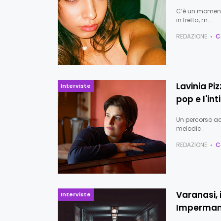
C’è un momento
in fretta, m…
REDAZIONE
C
Lavinia Pi
Interviste
pop e l'in
Un percorso ac
melodic…
REDAZIONE
C
Varanasi,
Interviste
Imperma