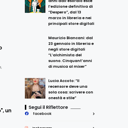
anni dall’esordio esce
l’edizione definitiva di
“Despero”, dal 13
marzo in libreria e nei
principali store digitali
Maurizio Biancani: dal
23 gennaio in libreria e
o
negli store digitali
“L’alchimista del
suono. Cinquant’anni
di musica al mixer”
,
Lucia Accoto: “Il
recensore deve una
sola cosa: scrivere con
onestà e stile”
Segui il Riflettore
", un
facebook