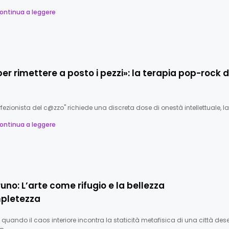
ontinua a leggere
er rimettere a posto i pezzi»: la terapia pop-rock d
erfezionista del c@zzo" richiede una discreta dose di onestà intellettuale, l
ontinua a leggere
uno: L’arte come rifugio e la bellezza
mpletezza
uando il caos interiore incontra la staticità metafisica di una città des