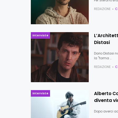
Per Stefano Br
REDAZIONE
C
L’Architet
Interviste
Distasi
Dario Distasi 
la "forma …
REDAZIONE
C
Alberto Co
Interviste
diventa v
Dopo averci acc