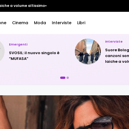
aiche a volume altissimo»
one
Cinema
Moda
Interviste
Libri
Interviste
Emergenti
Suore Bologna: 
SVOSIL: il nuovo singolo è
canzoni sono p
“MUFASA”
laiche a volume