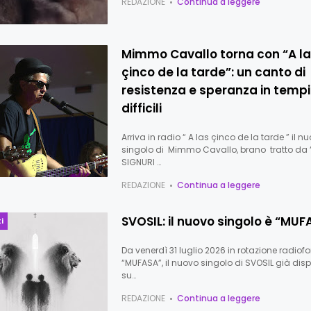
REDAZIONE
Continua a leggere
Mimmo Cavallo torna con “A l
çinco de la tarde”: un canto di
resistenza e speranza in tempi
difficili
Arriva in radio “ A las çinco de la tarde ” il n
singolo di Mimmo Cavallo, brano tratto da 
SIGNURI …
REDAZIONE
Continua a leggere
SVOSIL: il nuovo singolo è “MUF
i
Da venerdì 31 luglio 2026 in rotazione radiof
“MUFASA”, il nuovo singolo di SVOSIL già dis
su…
REDAZIONE
Continua a leggere