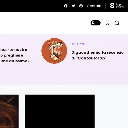
8
Ago
Contatti
2026
Musica
«Le nostre
Digaonthemic: la recensione
reghiere
di "Cantautorap"
 altissimo»