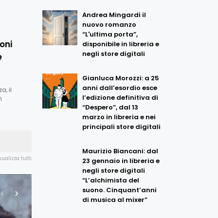
Andrea Mingardi il
nuovo romanzo
“L'ultima porta”,
oni
disponibile in libreria e
negli store digitali
e
Gianluca Morozzi: a 25
anni dall’esordio esce
a, il
l’edizione definitiva di
n
“Despero”, dal 13
marzo in libreria e nei
principali store digitali
Maurizio Biancani: dal
sualizza tutti
23 gennaio in libreria e
negli store digitali
“L’alchimista del
suono. Cinquant’anni
di musica al mixer”