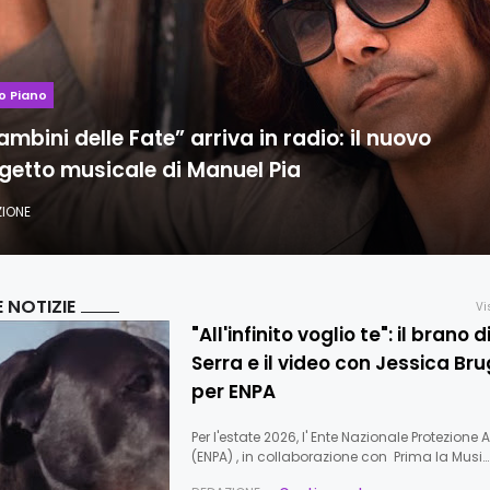
o Piano
Bambini delle Fate” arriva in radio: il nuovo
getto musicale di Manuel Pia
ZIONE
E NOTIZIE
Vi
"All'infinito voglio te": il brano d
Serra e il video con Jessica Bru
per ENPA
Per l'estate 2026, l' Ente Nazionale Protezione 
(ENPA) , in collaborazione con Prima la Musi…