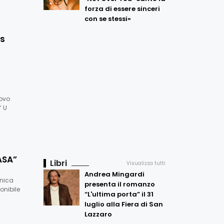
forza di essere sinceri
con se stessi»
as
uovo
“ U
ASA”
Libri
Visualizza tutti
Andrea Mingardi
onica
presenta il romanzo
ponibile
“L'ultima porta” il 31
luglio alla Fiera di San
Lazzaro