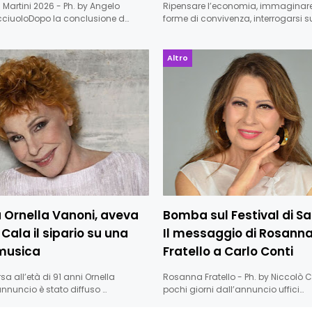
 Martini 2026 - Ph. by Angelo
Ripensare l’economia, immaginar
iuoloDopo la conclusione d…
forme di convivenza, interrogarsi s
Altro
 Ornella Vanoni, aveva
Bomba sul Festival di S
 Cala il sipario su una
Il messaggio di Rosann
 musica
Fratello a Carlo Conti
a all’età di 91 anni Ornella
Rosanna Fratello - Ph. by Niccolò 
annuncio è stato diffuso …
pochi giorni dall’annuncio uffici…