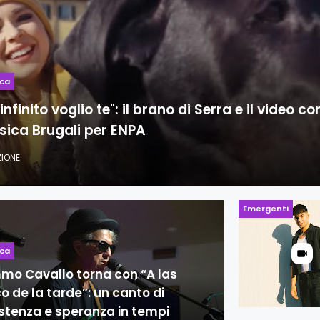
ica
'infinito voglio te": il brano di Serra e il video co
sica Brugali per ENPA
ZIONE
Emergenti
ica
mo Cavallo torna con “A las
o de la tarde”: un canto di
istenza e speranza in tempi