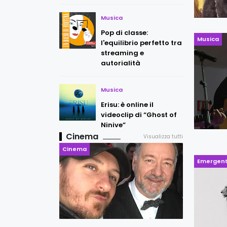
Musica
Pop di classe:
Musica
l'equilibrio perfetto tra
streaming e
autorialità
Musica
Erisu: è online il
videoclip di “Ghost of
Ninive”
Cinema
Visualizza tutti
Cinema
Emergent