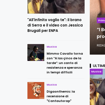
"All'infinito voglio te": il brano
Prim
di Serra e il video con Jessica
“I 
Brugali per ENPA
pro
REDA
Musica
Mimmo Cavallo torna
con “A las çinco de la
tarde”: un canto di
ULTIM
resistenza e speranza
Musica
in tempi difficili
Musica
Digaonthemic: la
recensione di
"Cantautorap"