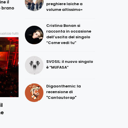
ne il
preghiere laiche a
o brano
volume altissimo»
Cristina Bonan si
racconta in occasione
sualizza tutti
dell’uscita del singolo
“Come vedi tu”
SVOSIL: il nuovo singolo
è “MUFASA”
Digaonthemic: la
recensione di
"Cantautorap"
il
he