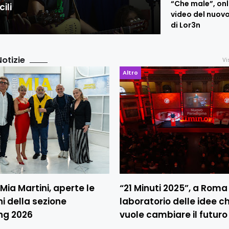
“Che male”, onli
cili
video del nuov
di Lor3n
Notizie
Vi
Altro
Mia Martini, aperte le
“21 Minuti 2025”, a Roma 
oni della sezione
laboratorio delle idee c
ng 2026
vuole cambiare il futuro