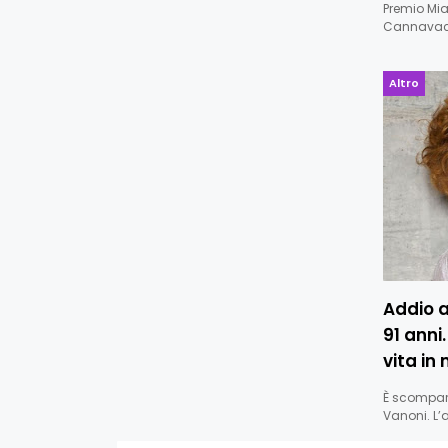
Premio Mia
Cannavacc
Altro
Addio a
91 anni.
vita in
È scompars
Vanoni. L’