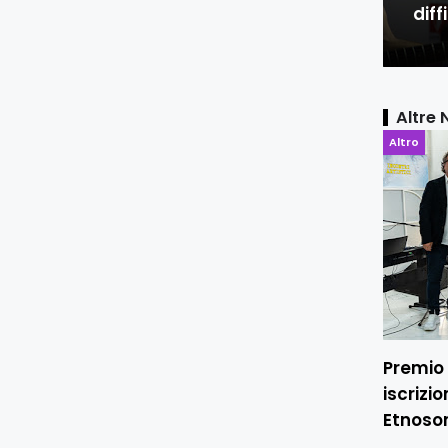
diffi
Altre 
Altro
Premio 
iscrizi
Etnoso