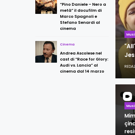
“Pino Daniele – Nero a
metà” il docufilm di
Marco Spagnoli e
Stefano Senardi al
cinema
Mus
Cinema
"All
Andrea Ascolese nel
Jes
cast di “Race for Glory:
Audi vs. Lancia” al
REDA
cinema dal 14 marzo
Mus
Mim
çinc
res