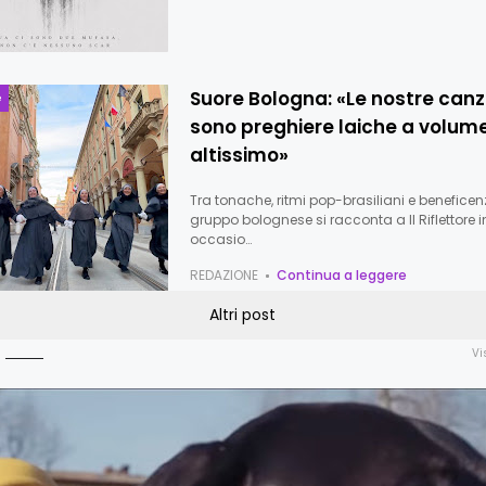
Suore Bologna: «Le nostre canz
e
sono preghiere laiche a volum
altissimo»
Tra tonache, ritmi pop-brasiliani e beneficenz
gruppo bolognese si racconta a Il Riflettore i
occasio…
REDAZIONE
Continua a leggere
Altri post
o
Vi