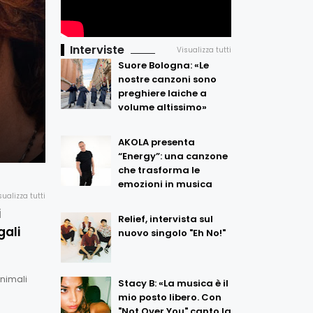
Interviste
Visualizza tutti
Suore Bologna: «Le
nostre canzoni sono
preghiere laiche a
volume altissimo»
AKOLA presenta
“Energy”: una canzone
che trasforma le
emozioni in musica
sualizza tutti
i
Relief, intervista sul
gali
nuovo singolo "Eh No!"
Animali
Stacy B: «La musica è il
mio posto libero. Con
"Not Over You" canto la