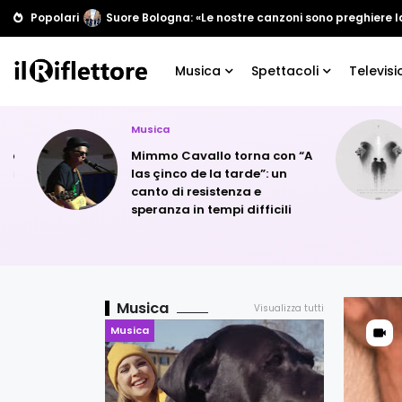
Popolari
Suore Bologna: «Le nostre canzoni sono preghiere l
Musica
Spettacoli
Televisi
Musica
Mimmo Cavallo torna con “A
las çinco de la tarde”: un
canto di resistenza e
speranza in tempi difficili
Musica
Visualizza tutti
Musica