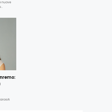
e nuove
u…
anremo:
a
CarosiA