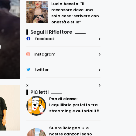
Lucia Accoto: “Il
recensore deve una
sola cosa: scrivere con
onestà e stile”
Segui il Riflettore
facebook
Emergenti
n
NiR: fuori il video di “A90”, il singolo 
instagram
REDAZIONE
twitter
x
Più letti
Pop di classe:
l'equilibrio perfetto tra
streaming e autorialità
Suore Bologna: «Le
nostre canzoni sono