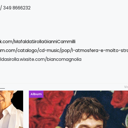
 / 349 8666232
.com/MafaldaSirollaGianniCammilli
ium.com/catalogo/cd-music/pop/l-atmosfera-e-molto-str
dasirolla.wixsite.com/biancomagnolia
Vi
Album