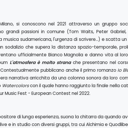
i Milano, si conoscono nel 2021 attraverso un gruppo soc
no grandi passioni in comune (Tom Waits, Peter Gabriel, 
 la musica sudamericana, l'urgenza di scrivere…) e scatta un
 un sodalizio che supera la distanza spazio-temporale, proli
iventano ufficialmente Bianco Magnolia e danno vita al lor
album
L'atmosfera è molto strana
che presentano nel corso
ve. Contestualmente pubblicano anche il primo romanzo
Io Bl
pera narrativa arricchita da una colonna sonora da loro c
o
Watercolors
con il quale hanno raggiunto la finale nella ca
r Music Fest - European Contest nel 2022.
ositore di lunga esperienza, suona la chitarra da quando a
live e in studio con diversi gruppi, tra cui Alchimia e Quodlibe