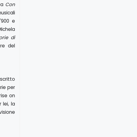
nia
Con
usicali
 '900 e
Michela
orie di
re del
scritto
rie per
rise on
lei, la
isione