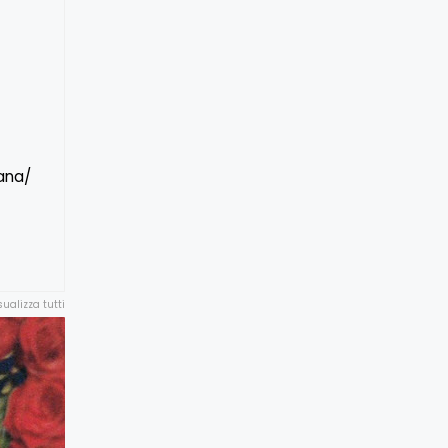
ana/
sualizza tutti