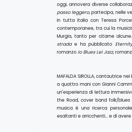
oggi, annovera diverse collaboraz
passo leggero
, partecipa, nelle v
in tutta Italia con Teresa Porce
contemporanee, tra cui la musicis
Murgia, tanto per citarne alcun
strada
e ha pubblicato
Eternit
romanzo
Io Blues Lei Jazz
, romanz
MAFALDA SIROLLA, cantautrice nei
a quattro mani con Gianni Cammil
un'esperienza di lettura immersi
the Road, cover band folk/blues i
musica è una ricerca personale
esaltanti e arricchenti... e di aver