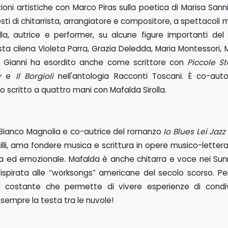
ioni artistiche con Marco Piras sulla poetica di Marisa San
esti di chitarrista, arrangiatore e compositore, a spettacoli m
lla, autrice e performer, su alcune figure importanti del
ta cilena Violeta Parra, Grazia Deledda, Maria Montessori, 
e. Gianni ha esordito anche come scrittore con
Piccole St
y
e
Il Borgioli
nell'antologia Racconti Toscani. È co-auto
o scritto a quattro mani con Mafalda Sirolla.
 Bianco Magnolia e co-autrice del romanzo
Io Blues Lei Jazz
li, ama fondere musica e scrittura in opere musico-lettera
va ed emozionale. Mafalda è anche chitarra e voce nei Sun
spirata alle “worksongs” americane del secolo scorso. Per 
 costante che permette di vivere esperienze di condiv
e sempre la testa tra le nuvole!