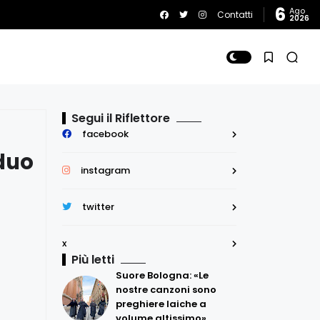
6
Ago
Contatti
2026
Segui il Riflettore
facebook
 duo
instagram
twitter
x
Più letti
Suore Bologna: «Le
nostre canzoni sono
preghiere laiche a
volume altissimo»