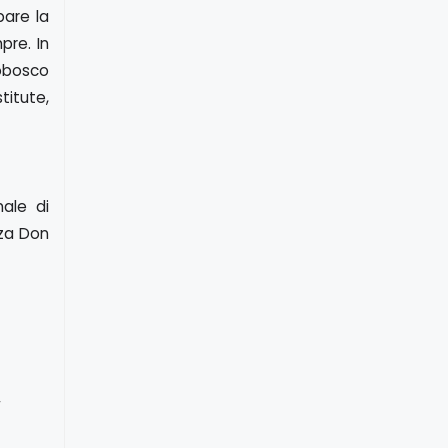
pare la
pre. In
tobosco
titute,
nale di
zza Don
/