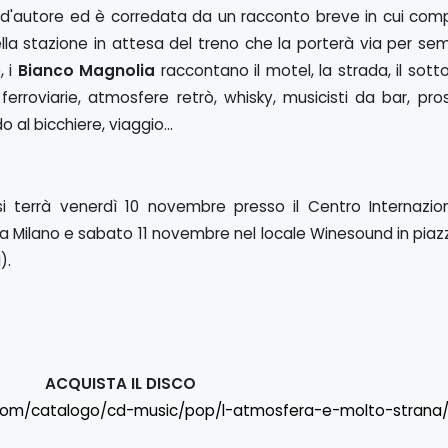
 d'autore ed è corredata da un racconto breve in cui com
ella stazione in attesa del treno che la porterà via per sem
, i
Bianco Magnolia
raccontano il motel, la strada, il sot
i ferroviarie, atmosfere retrò, whisky, musicisti da bar, pros
o al bicchiere, viaggio...
 si terrà venerdì 10 novembre presso il Centro Internazio
9 a Milano e sabato 11 novembre nel locale Winesound in pia
).
ACQUISTA IL DISCO
.com/catalogo/cd-music/pop/l-atmosfera-e-molto-strana