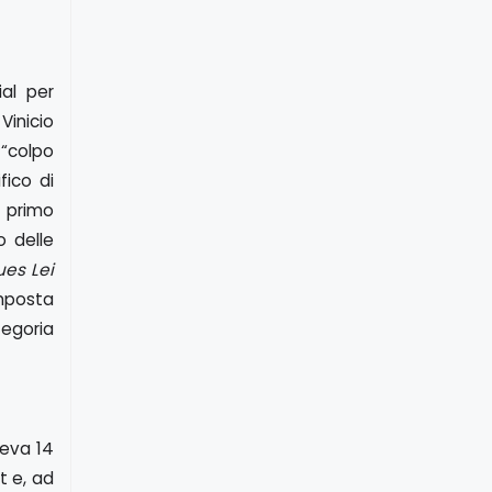
ial per
Vinicio
 “colpo
fico di
o primo
 delle
ues Lei
omposta
tegoria
veva 14
t e, ad