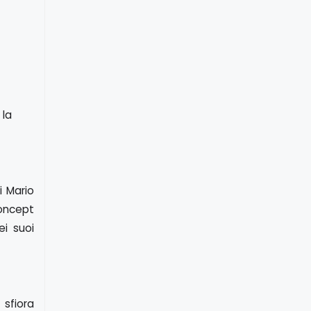
 la
i Mario
concept
i suoi
 sfiora