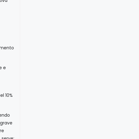
tiva
momento
e e
del 10%
nendo
 grave
re
 serve: