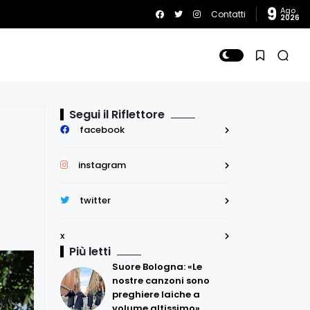
9
Ago
Contatti
2026
Segui il Riflettore
facebook
instagram
twitter
x
Più letti
Suore Bologna: «Le
nostre canzoni sono
preghiere laiche a
volume altissimo»