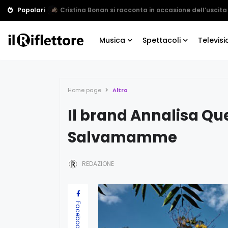
Popolari
“Con te” è il nuovo singolo di Yuri Calisi
Musica
Spettacoli
Televisi
Home page
Altro
Il brand Annalisa Qu
Salvamamme
REDAZIONE
Facebook