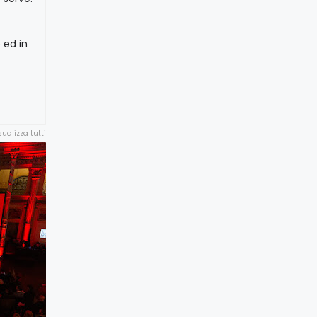
 ed in
sualizza tutti