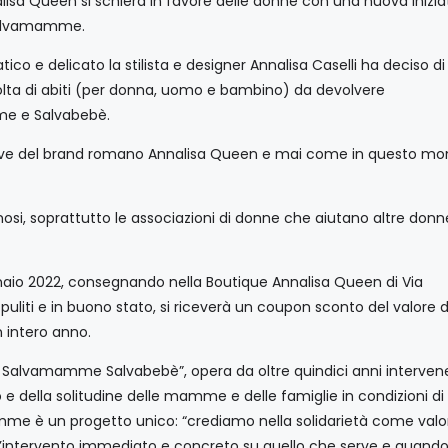
lisa Queen si schiera in favore delle donne con una nuova inizia
 Salvamamme.
ico e delicato la stilista e designer Annalisa Caselli ha deciso di
olta di abiti (per donna, uomo e bambino) da devolvere
me e Salvabebè.
 chiave del brand romano Annalisa Queen e mai come in questo 
nosi, soprattutto le associazioni di donne che aiutano altre donn
nnaio 2022, consegnando nella Boutique Annalisa Queen di Via
 puliti e in buono stato, si riceverà un coupon sconto del valore 
n intero anno.
2000, Salvamamme Salvabebè”, opera da oltre quindici anni interve
e della solitudine delle mamme e delle famiglie in condizioni di
e è un progetto unico: “crediamo nella solidarietà come valo
’intervento immediato e concreto su quello che serve e quando