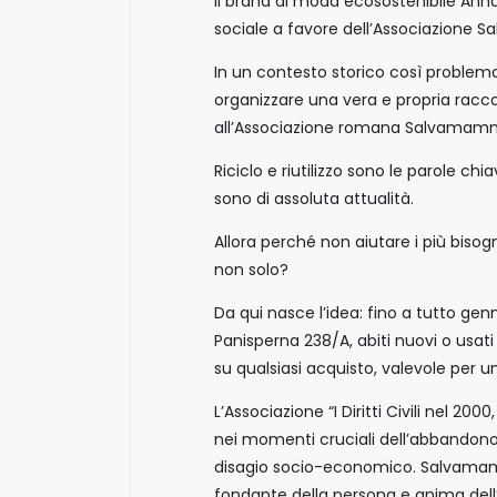
Il brand di moda ecosostenibile Anna
sociale a favore dell’Associazione
In un contesto storico così problemat
organizzare una vera e propria racc
all’Associazione romana Salvamam
Riciclo e riutilizzo sono le parole
sono di assoluta attualità.
Allora perché non aiutare i più bisog
non solo?
Da qui nasce l’idea: fino a tutto ge
Panisperna 238/A, abiti nuovi o usati
su qualsiasi acquisto, valevole per u
L’Associazione “I Diritti Civili nel 
nei momenti cruciali dell’abbandono 
disagio socio-economico. Salvamamm
fondante della persona e anima dell