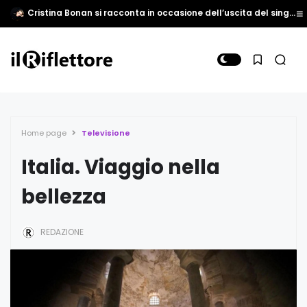
Cristina Bonan si racconta in occasione dell’uscita del singolo “Come vedi tu”
Home page
Televisione
Italia. Viaggio nella
bellezza
REDAZIONE