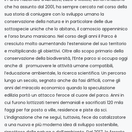
che ha assunto dal 2001, ha sempre cercato nel corso della
sua storia di coniugare con lo sviluppo umano la
conservazione della natura e in particolare delle due
sottospecie uniche che lo abitano, il camoscio appenninico
e l’orso bruno marsicano. Nel corso degli anni il Parco è
cresciuto molto aumentando l’estensione del suo territorio
e moltiplicando gli obiettivi. Oltre allo scopo primario della
conservazione della biodiversità, l’Ente parco si occupa oggi
anche di promuovere le attività umane compatibili,
l’educazione ambientale, la ricerca scientifica. Un percorso
lungo un secolo, segnato anche da fasi difficili, come gli
anni del miracolo economico quando la speculazione
edilizia portò un attacco feroce al cuore del parco. Anni in
cui furono lottizzati terreni demaniali e sacrificati 120 mila
faggi per far posto a ville, residence e piste da sci.
L’indignazione che ne seguì, tuttavia, fece da catalizzatore
a una nuova e più moderna idea di sviluppo sostenibile,
rispettoso della natura e dell’ambiente. Dal 2017, le foreste