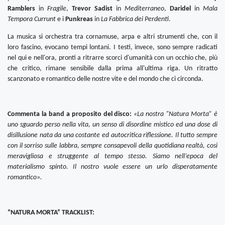
Ramblers
in
Fragile
,
Trevor Sadist
in
Mediterraneo
,
Daridel
in
Mala
Tempora Currunt
e i
Punkreas
in
La Fabbrica dei Perdenti
.
La musica si orchestra tra cornamuse, arpa e altri strumenti che, con il
loro fascino, evocano tempi lontani. I testi, invece, sono sempre radicati
nel qui e nell'ora, pronti a ritrarre scorci d'umanità con un occhio che, più
che critico, rimane sensibile dalla prima all'ultima riga. Un ritratto
scanzonato e romantico delle nostre vite e del mondo che ci circonda.
Commenta la band a proposito del disco:
«La nostra “Natura Morta” è
uno sguardo perso nella vita, un senso di disordine mistico ed una dose di
disillusione nata da una costante ed autocritica riflessione. Il tutto sempre
con il sorriso sulle labbra, sempre consapevoli della quotidiana realtà, così
meravigliosa e struggente al tempo stesso. Siamo nell’epoca del
materialismo spinto. Il nostro vuole essere un urlo disperatamente
romantico».
“NATURA MORTA” TRACKLIST: