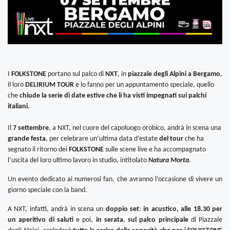
I
FOLKSTONE
portano sul palco di
NXT
, in
piazzale degli Alpini a Bergamo
,
il loro
DELIRIUM TOUR
e lo fanno per un appuntamento speciale, quello
che
chiude la serie di date estive che li ha visti impegnati sui palchi
italiani.
Il
7 settembre
, a NXT, nel cuore del capoluogo orobico, andrà in scena una
grande festa
, per celebrare un’ultima data d’estate
del tour
che ha
segnato il ritorno dei
FOLKSTONE
sulle scene live e ha accompagnato
l’uscita del loro ultimo lavoro in studio, intitolato
Natura Morta
.
Un evento dedicato ai numerosi fan, che avranno l’occasione di vivere un
giorno speciale con la band.
A NXT, infatti, andrà in scena un
doppio set
:
in acustico, alle 18.30 per
un aperitivo di saluti
e poi,
in serata
,
sul palco principale
di Piazzale