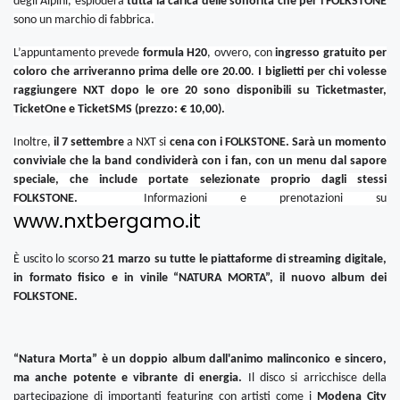
degli Alpini, esploderà
tutta la carica delle sonorità che per i FOLKSTONE
sono un marchio di fabbrica.
L’appuntamento prevede
formula H20
, ovvero, con
ingresso gratuito per
coloro che arriveranno prima delle ore 20.00
.
I biglietti per chi volesse
raggiungere NXT dopo le ore 20 sono disponibili su Ticketmaster,
TicketOne e TicketSMS (prezzo: € 10,00).
Inoltre,
il 7 settembre
a NXT si
cena con i FOLKSTONE. Sarà un momento
conviviale che la band condividerà con i fan, con un menu dal sapore
speciale, che include portate selezionate proprio dagli stessi
FOLKSTONE.
Informazioni e prenotazioni su
www.nxtbergamo.it
È uscito lo scorso
21 marzo su tutte le piattaforme di streaming digitale,
in formato fisico e in vinile “NATURA MORTA”, il nuovo album dei
FOLKSTONE.
“Natura Morta” è un doppio album dall'animo malinconico e sincero,
ma anche potente e vibrante di energia.
Il disco
si arricchisce della
partecipazione di importanti featuring con artisti come i
Modena City